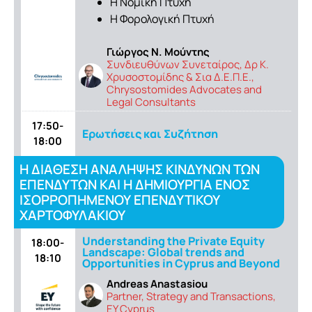
Η Νομική Πτυχή
H Φορολογική Πτυχή
Γιώργος Ν. Μούντης
Συνδιευθύνων Συνεταίρος, Δρ Κ.
Χρυσοστομίδης & Σια Δ.Ε.Π.Ε.,
Chrysostomides Advocates and
Legal Consultants
17:50-
Ερωτήσεις και Συζήτηση
18:00
Η ΔΙΑΘΕΣΗ ΑΝΑΛΗΨΗΣ ΚΙΝΔΥΝΩΝ ΤΩΝ
ΕΠΕΝΔΥΤΩΝ ΚΑΙ Η ΔΗΜΙΟΥΡΓΙΑ ΕΝΟΣ
ΙΣΟΡΡΟΠΗΜΕΝΟΥ ΕΠΕΝΔΥΤΙΚΟΥ
ΧΑΡΤΟΦΥΛΑΚΙΟΥ
Understanding the Private Equity
18:00-
Landscape: Global trends and
18:10
Opportunities in Cyprus and Beyond
Andreas Anastasiou
Partner, Strategy and Transactions,
EY Cyprus