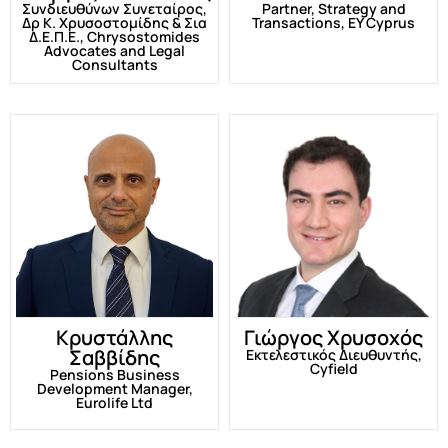
Συνδιευθύνων Συνεταίρος,
Partner, Strategy and
Δρ Κ. Χρυσοστομίδης & Σια
Transactions, EY Cyprus
Δ.Ε.Π.Ε., Chrysostomides
Advocates and Legal
Consultants
Κρυστάλλης
Γιώργος Χρυσοχός
Σαββίδης
Εκτελεστικός Διευθυντής,
Cyfield
Pensions Business
Development Manager,
Eurolife Ltd