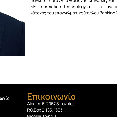
Πανεπιστήμιο Ohio Wesleyan University και 
MS Information Technology από το Πανεπι
κάτοχος του επαγγελματικού τίτλου Banking Ce
Επικοινωνία
νωνία
Aigaleo 5, 2057 Strovolos
P.O.Box 21185, 1503
Nicosia, Cyprus