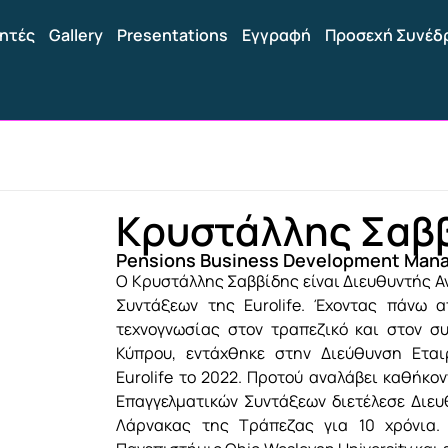
ητές
Gallery
Presentations
Εγγραφή
Προσεχή Συνέδ
Κρυστάλλης Σαβ
Pensions Business Development Manage
Ο Κρυστάλλης Σαββίδης είναι Διευθυντής Α
Συντάξεων της Eurolife. Έχοντας πάνω α
τεχνογνωσίας στον τραπεζικό και στον σ
Κύπρου, εντάχθηκε στην Διεύθυνση Εται
Eurolife το 2022. Προτού αναλάβει καθήκο
Επαγγελματικών Συντάξεων διετέλεσε Διευ
Λάρνακας της Τράπεζας για 10 χρόνια. 