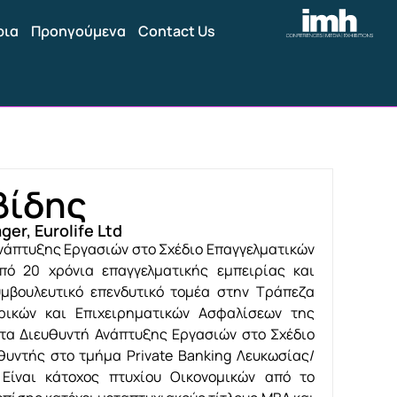
ρια
Προηγούμενα
Contact Us
βίδης
r, Eurolife Ltd
νάπτυξης Εργασιών στο Σχέδιο Επαγγελματικών
πό 20 χρόνια επαγγελματικής εμπειρίας και
υμβουλευτικό επενδυτικό τομέα στην Τράπεζα
ρικών και Επιχειρηματικών Ασφαλίσεων της
ντα Διευθυντή Ανάπτυξης Εργασιών στο Σχέδιο
θυντής στο τμήμα Private Banking Λευκωσίας/
Είναι κάτοχος πτυχίου Οικονομικών από το